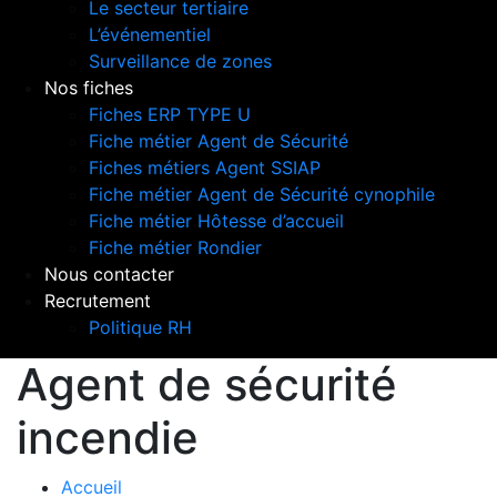
Le secteur tertiaire
L’événementiel
Surveillance de zones
Nos fiches
Fiches ERP TYPE U
Fiche métier Agent de Sécurité
Fiches métiers Agent SSIAP
Fiche métier Agent de Sécurité cynophile
Fiche métier Hôtesse d’accueil
Fiche métier Rondier
Nous contacter
Recrutement
Politique RH
Agent de sécurité
incendie
Accueil