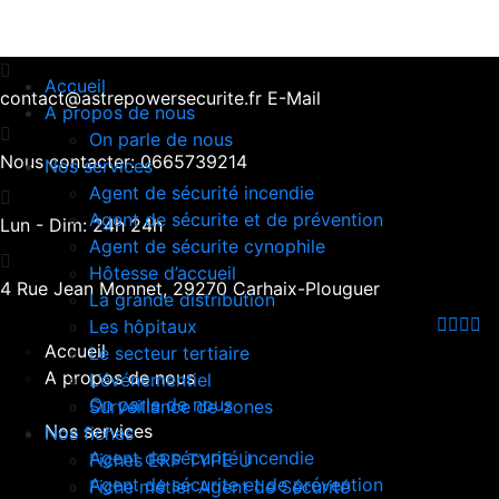
Accueil
contact@astrepowersecurite.fr
E-Mail
A propos de nous
On parle de nous
Nous contacter:
0665739214
Nos services
Agent de sécurité incendie
Agent de sécurite et de prévention
Lun - Dim:
24h 24h
Agent de sécurite cynophile
Hôtesse d’accueil
4 Rue Jean Monnet,
29270 Carhaix-Plouguer
La grande distribution
Les hôpitaux
Accueil
Le secteur tertiaire
A propos de nous
L’événementiel
On parle de nous
Surveillance de zones
Nos services
Nos fiches
Agent de sécurité incendie
Fiches ERP TYPE U
Agent de sécurite et de prévention
Fiche métier Agent de Sécurité